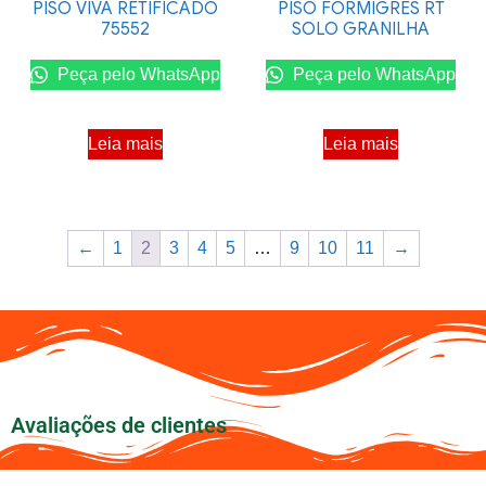
PISO VIVA RETIFICADO
PISO FORMIGRES RT
75552
SOLO GRANILHA
Peça pelo WhatsApp
Peça pelo WhatsApp
Leia mais
Leia mais
←
1
2
3
4
5
…
9
10
11
→
Avaliações de clientes